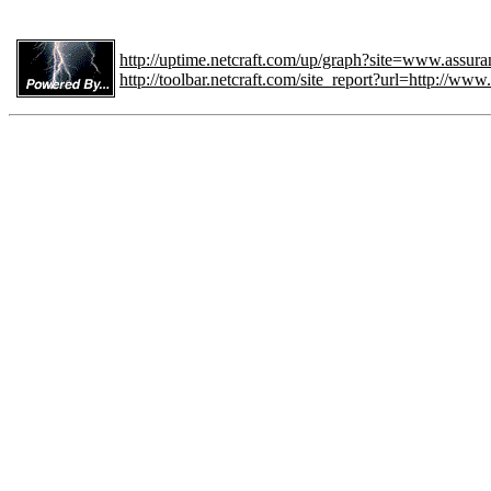
http://uptime.netcraft.com/up/graph?site=www.assura
http://toolbar.netcraft.com/site_report?url=http://www